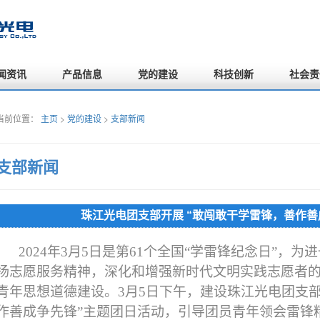
闻资讯
产品信息
党的建设
科技创新
社会责
当前位置：
主页
>
党的建设
>
支部新闻
支部新闻
珠江光电团支部开展 “敢闯敢干学雷锋，善作善
2024年3月5日是第61个全国“学雷锋纪念日”，
扬志愿服务精神，深化和增强新时代文明实践志愿者
青年思想道德建设。
3
月
5
日下午，建设珠江光电团支
作善成争先锋”主题团日活动，引导团员青年领会雷锋